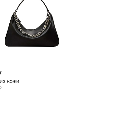
T
из кожи
₽