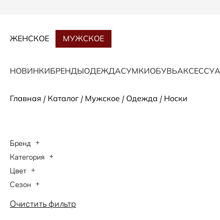
ЖЕНСКОЕ
МУЖСКОЕ
НОВИНКИ
БРЕНДЫ
ОДЕЖДА
СУМКИ
ОБУВЬ
АКСЕССУ
/
/
/
/
Главная
Каталог
Мужское
Одежда
Носки
Бренд
Категория
HUGO BOSS
Цвет
Носки
Сезон
белый
Весна-Лето 2026
Очистить фильтр
многоцветный
Осень-Зима 2025