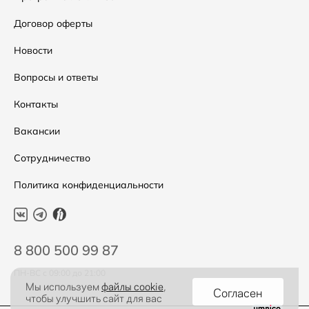
Аксессуары
Условия возвратов
Договор оферты
Распродажа
Таблица размеров
Новости
Подарочные сертификаты
Уход за одеждой
Вопросы и ответы
Контакты
Вакансии
Сотрудничество
Политика конфиденциальности
8 800 500 99 87
ПН-ВС с 09:00 до 21:00
Мы используем
файлы cookie
,
Согласен
чтобы улучшить сайт для вас