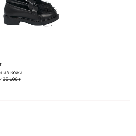
T
 из кожи
35 100
₽
₽