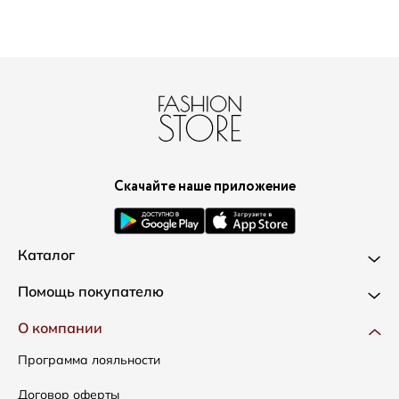
Скачайте наше приложение
Каталог
Новинки
Помощь покупателю
Одежда
Доставка и оплата
О компании
Сумки
Как оформить заказ
Программа лояльности
Аксессуары
Условия возвратов
Договор оферты