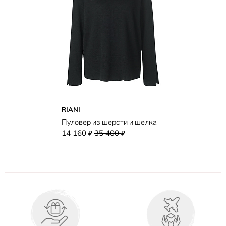
RIANI
Пуловер из шерсти и шелка
14 160
35 400
₽
₽