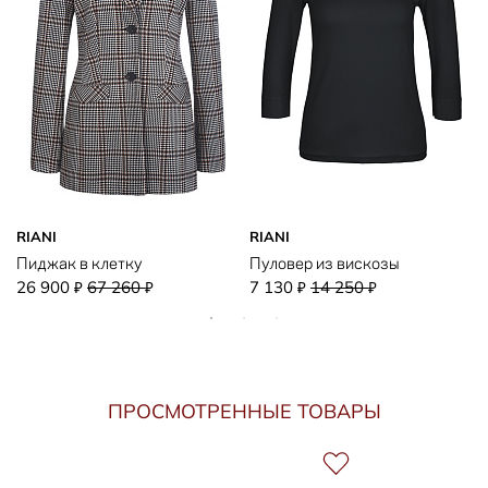
RIANI
RIANI
Пиджак в клетку
Пуловер из вискозы
26 900
67 260
7 130
14 250
₽
₽
₽
₽
ПРОСМОТРЕННЫЕ ТОВАРЫ