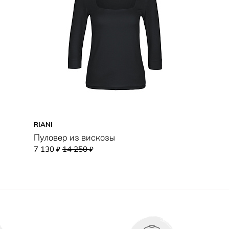
RIANI
Пуловер из вискозы
7 130
14 250
₽
₽