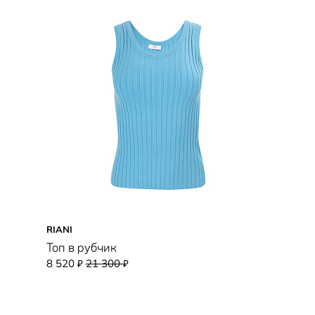
RIANI
Топ в рубчик
8 520
21 300
₽
₽