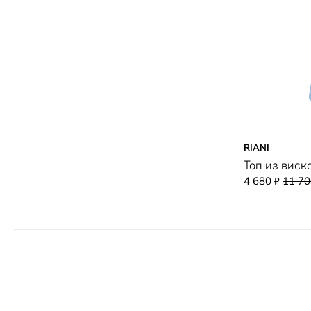
RIANI
Топ из виск
4 680
11 7
₽