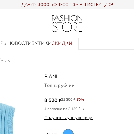
ДАРИМ 3000 БОНУСОВ ЗА РЕГИСТРАЦИЮ!
АРЫ
НОВОСТИ
БУТИКИ
СКИДКИ
убчик
RIANI
Топ в рубчик
8 520
21 300
-60%
₽
₽
4 платежа по 2 130 ₽
Получить лучшую цену