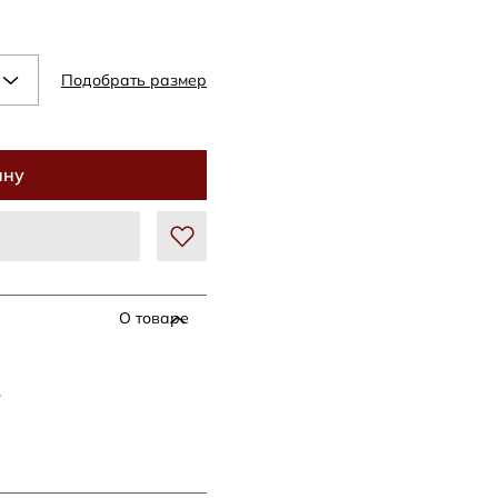
Подобрать размер
ину
О товаре
Р