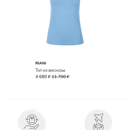
RIANI
Топ из вискозы
4 680
11 700
₽
₽