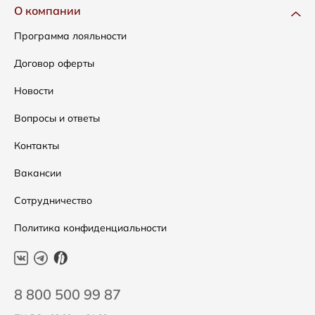
Одежда
Доставка и оплата
О компании
Сумки
Как оформить заказ
Программа лояльности
Аксессуары
Условия возвратов
Договор оферты
Распродажа
Таблица размеров
Новости
Подарочные сертификаты
Уход за одеждой
Вопросы и ответы
Контакты
Вакансии
Сотрудничество
Политика конфиденциальности
8 800 500 99 87