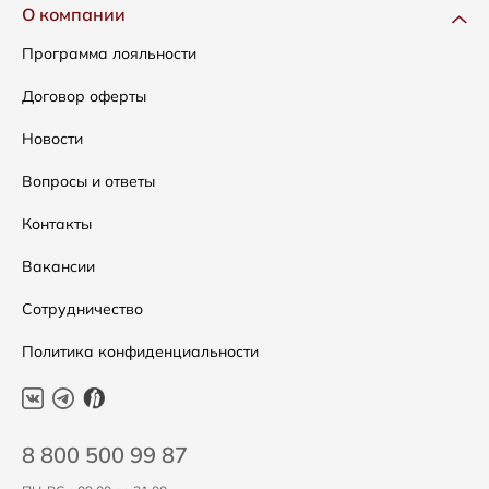
Одежда
Доставка и оплата
О компании
Сумки
Как оформить заказ
Программа лояльности
Аксессуары
Условия возвратов
Договор оферты
Распродажа
Таблица размеров
Новости
Подарочные сертификаты
Уход за одеждой
Вопросы и ответы
Контакты
Вакансии
Сотрудничество
Политика конфиденциальности
8 800 500 99 87