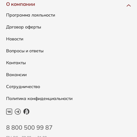
Одежда
Доставка и оплата
О компании
Сумки
Как оформить заказ
Программа лояльности
Аксессуары
Условия возвратов
Договор оферты
Распродажа
Таблица размеров
Новости
Подарочные сертификаты
Уход за одеждой
Вопросы и ответы
Контакты
Вакансии
Сотрудничество
Политика конфиденциальности
8 800 500 99 87