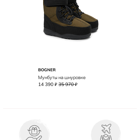
BOGNER
Мунбуты на шнуровке
14 390
35 970
₽
₽