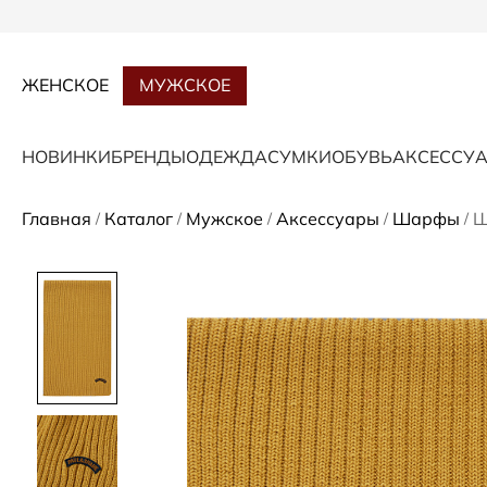
ЖЕНСКОЕ
МУЖСКОЕ
НОВИНКИ
БРЕНДЫ
ОДЕЖДА
СУМКИ
ОБУВЬ
АКСЕССУ
Главная
Каталог
Мужское
Аксессуары
Шарфы
Ш
/
/
/
/
/