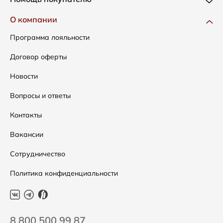
Одежда
Доставка и оплата
О компании
Сумки
Как оформить заказ
Программа лояльности
Аксессуары
Условия возвратов
Договор оферты
Скидки
Таблица размеров
Новости
Уход за одеждой
Вопросы и ответы
Контакты
Вакансии
Сотрудничество
Политика конфиденциальности
8 800 500 99 87