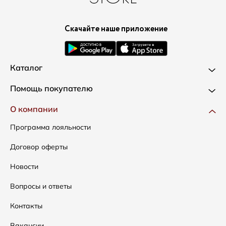
Скачайте наше приложение
Каталог
Новинки
Помощь покупателю
Одежда
Доставка и оплата
О компании
Сумки
Как оформить заказ
Программа лояльности
Аксессуары
Условия возвратов
Договор оферты
Распродажа
Таблица размеров
Новости
Подарочные сертификаты
Уход за одеждой
Вопросы и ответы
Контакты
Вакансии