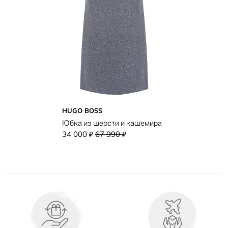
HUGO BOSS
Юбка из шерсти и кашемира
34 000
67 990
₽
₽