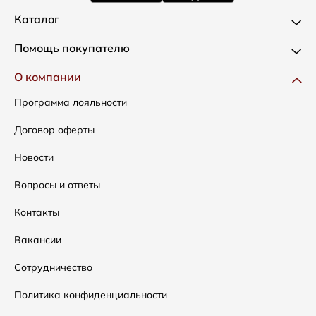
Каталог
Новинки
Помощь покупателю
Одежда
Доставка и оплата
О компании
Сумки
Как оформить заказ
Программа лояльности
Аксессуары
Условия возвратов
Договор оферты
Распродажа
Таблица размеров
Новости
Подарочные сертификаты
Уход за одеждой
Вопросы и ответы
Контакты
Вакансии
Сотрудничество
Политика конфиденциальности