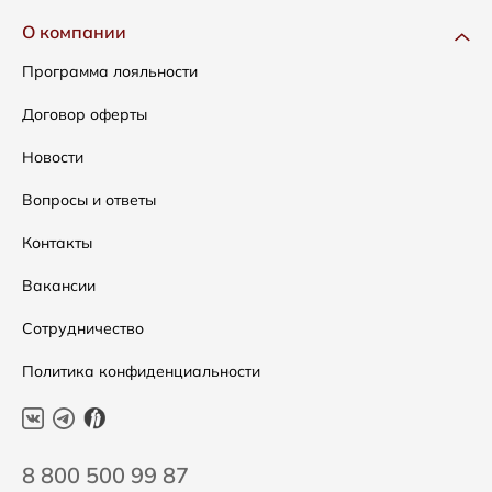
Одежда
Доставка и оплата
О компании
Сумки
Как оформить заказ
Программа лояльности
Аксессуары
Условия возвратов
Договор оферты
Распродажа
Таблица размеров
Новости
Подарочные сертификаты
Уход за одеждой
Вопросы и ответы
Контакты
Вакансии
Сотрудничество
Политика конфиденциальности
8 800 500 99 87