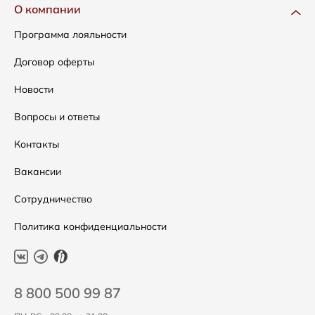
Одежда
Доставка и оплата
О компании
Сумки
Как оформить заказ
Программа лояльности
Аксессуары
Условия возвратов
Договор оферты
Распродажа
Таблица размеров
Новости
Подарочные сертификаты
Уход за одеждой
Вопросы и ответы
Контакты
Вакансии
Сотрудничество
Политика конфиденциальности
8 800 500 99 87