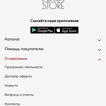
Скачайте наше приложение
Каталог
Новинки
Помощь покупателю
Одежда
Доставка и оплата
О компании
Сумки
Как оформить заказ
Программа лояльности
Аксессуары
Условия возвратов
Договор оферты
Распродажа
Таблица размеров
Новости
Подарочные сертификаты
Уход за одеждой
Вопросы и ответы
Контакты