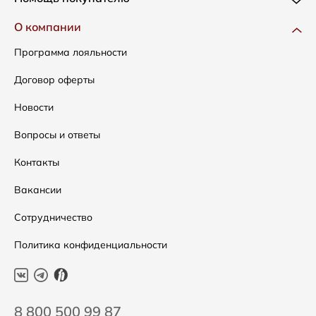
Одежда
Доставка и оплата
О компании
Сумки
Как оформить заказ
Программа лояльности
Аксессуары
Условия возвратов
Договор оферты
Распродажа
Таблица размеров
Новости
Подарочные сертификаты
Уход за одеждой
Вопросы и ответы
Контакты
Вакансии
Сотрудничество
Политика конфиденциальности
8 800 500 99 87