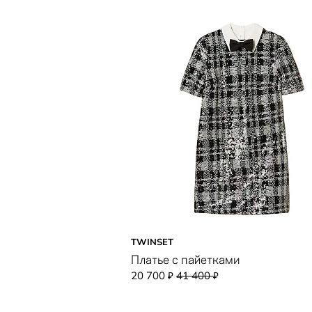
TWINSET
Платье с пайетками
20 700
41 400
₽
₽