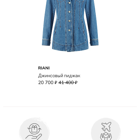
RIANI
Джинсовый пиджак
20 700
41 400
₽
₽