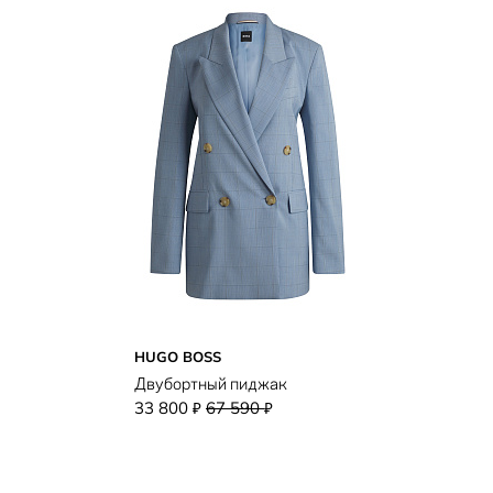
HUGO BOSS
Двубортный пиджак
33 800
67 590
₽
₽