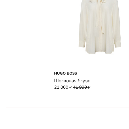
HUGO BOSS
Шелковая блуза
21 000
41 990
₽
₽