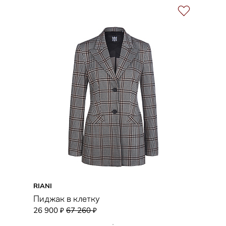
RIANI
Пиджак в клетку
26 900
67 260
₽
₽