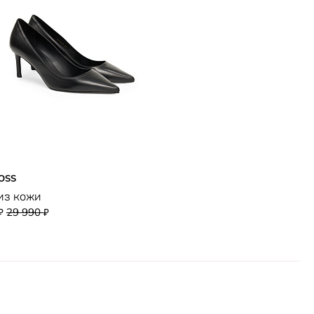
OSS
из кожи
29 990
₽
₽