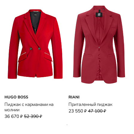
HUGO BOSS
RIANI
Пиджак с карманами на
Приталенный пиджак
молнии
23 550
47 100
₽
₽
36 670
52 390
₽
₽