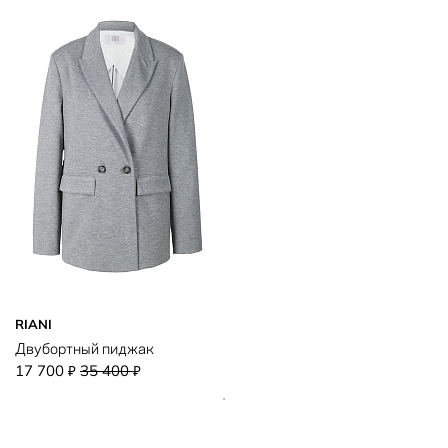
RIANI
Двубортный пиджак
17 700
35 400
₽
₽