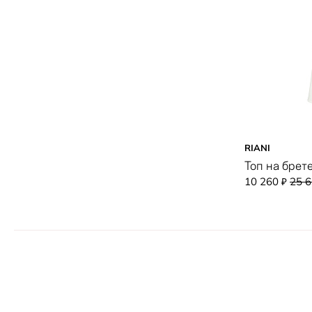
RIANI
Топ на брет
10 260
25 
₽