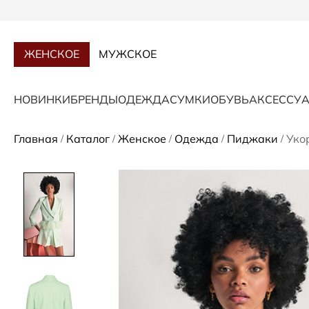
ЖЕНСКОЕ
МУЖСКОЕ
НОВИНКИ
БРЕНДЫ
ОДЕЖДА
СУМКИ
ОБУВЬ
АКСЕССУ
Главная
Каталог
Женское
Одежда
Пиджаки
Уко
/
/
/
/
/