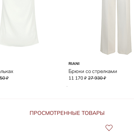
RIANI
ельках
Брюки со стрелками
650
11 170
27 930
₽
₽
₽
ПРОСМОТРЕННЫЕ ТОВАРЫ