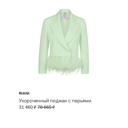
RIANI
Укороченный пиджак с перьями
31 460
78 660
₽
₽