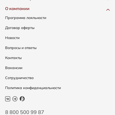
Одежда
Доставка и оплата
О компании
Сумки
Как оформить заказ
Программа лояльности
Аксессуары
Условия возвратов
Договор оферты
Распродажа
Таблица размеров
Новости
Подарочные сертификаты
Уход за одеждой
Вопросы и ответы
Контакты
Вакансии
Сотрудничество
Политика конфиденциальности
8 800 500 99 87