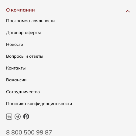
Одежда
Доставка и оплата
О компании
Сумки
Как оформить заказ
Программа лояльности
Аксессуары
Условия возвратов
Договор оферты
Распродажа
Таблица размеров
Новости
Подарочные сертификаты
Уход за одеждой
Вопросы и ответы
Контакты
Вакансии
Сотрудничество
Политика конфиденциальности
8 800 500 99 87