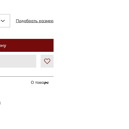
Подобрать размер
ину
О товаре
Н