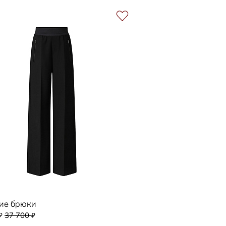
ие брюки
37 700
₽
₽