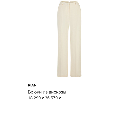
RIANI
B
Брюки из вискозы
Б
18 290
36 570
1
₽
₽