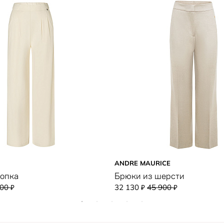
ANDRE MAURICE
лопка
Брюки из шерсти
400
32 130
45 900
₽
₽
₽