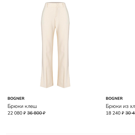
BOGNER
BOGNER
Брюки клеш
Брюки из х
22 080
36 800
18 240
30 
₽
₽
₽