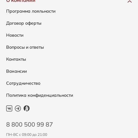
О компании
Сумки
Как оформить заказ
Программа лояльности
Аксессуары
Условия возвратов
Договор оферты
Распродажа
Таблица размеров
Новости
Подарочные сертификаты
Уход за одеждой
Вопросы и ответы
Контакты
Вакансии
Сотрудничество
Политика конфиденциальности
8 800 500 99 87
ПН-ВС с 09:00 до 21:00