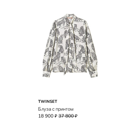
TWINSET
Блуза с принтом
18 900
37 800
₽
₽