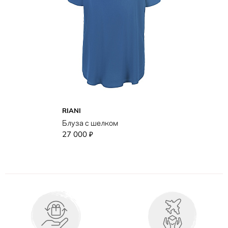
RIANI
Блуза с шелком
27 000
₽