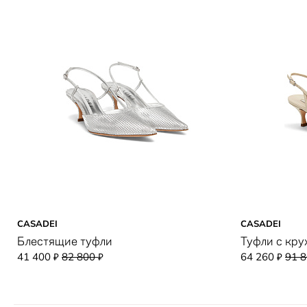
CASADEI
CASADEI
Блестящие туфли
Туфли с кр
41 400
82 800
64 260
91 
₽
₽
₽