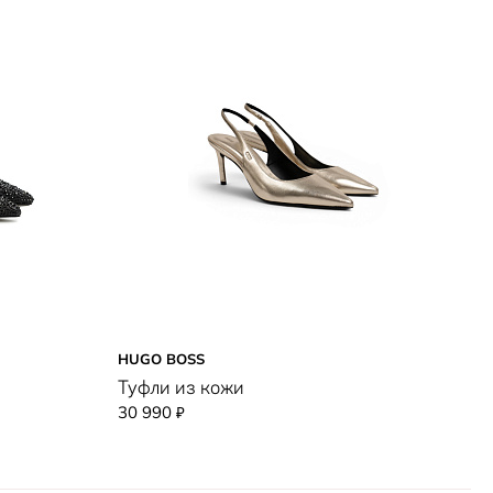
HUGO BOSS
RI
Туфли из кожи
Т
30 990
1
₽