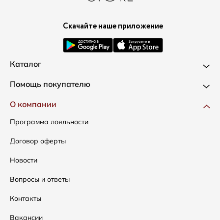
Скачайте наше приложение
Каталог
Новинки
Помощь покупателю
Одежда
Доставка и оплата
О компании
Сумки
Как оформить заказ
Программа лояльности
Аксессуары
Условия возвратов
Договор оферты
Распродажа
Таблица размеров
Новости
Подарочные сертификаты
Уход за одеждой
Вопросы и ответы
Контакты
Вакансии