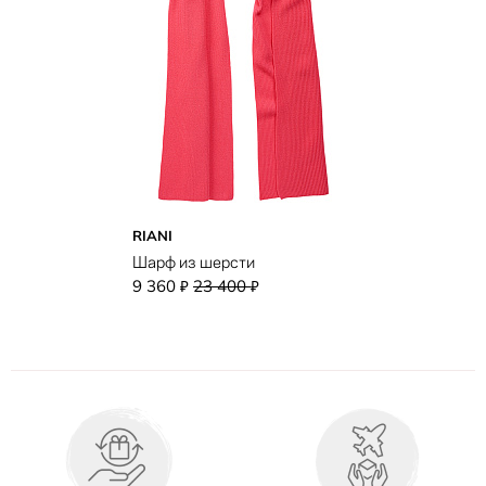
RIANI
Шарф из шерсти
9 360
23 400
₽
₽