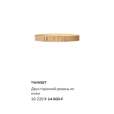
TWINSET
Двусторонний ремень из
кожи
10 220
14 600
₽
₽