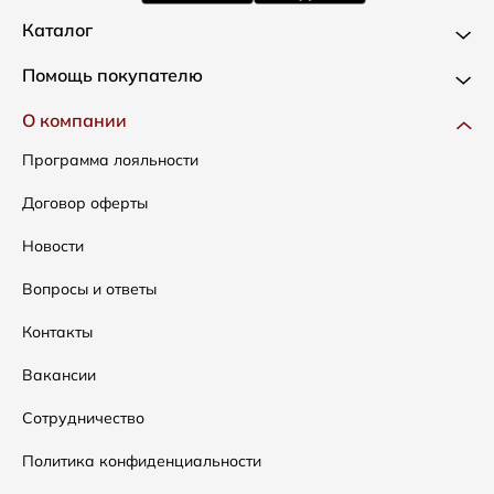
Каталог
Новинки
Помощь покупателю
Одежда
Доставка и оплата
О компании
Сумки
Как оформить заказ
Программа лояльности
Аксессуары
Условия возвратов
Договор оферты
Распродажа
Таблица размеров
Новости
Подарочные сертификаты
Уход за одеждой
Вопросы и ответы
Контакты
Вакансии
Сотрудничество
Политика конфиденциальности