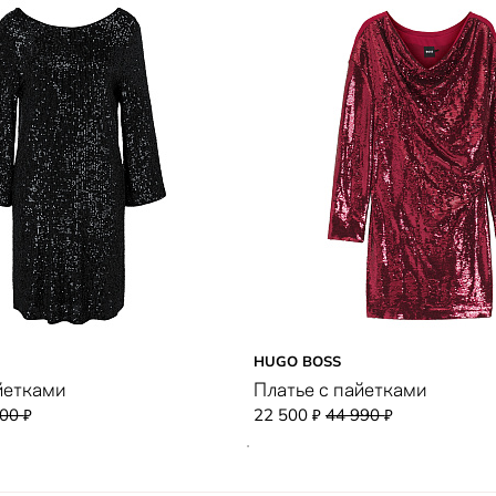
HUGO BOSS
йетками
Платье с пайетками
400
22 500
44 990
₽
₽
₽