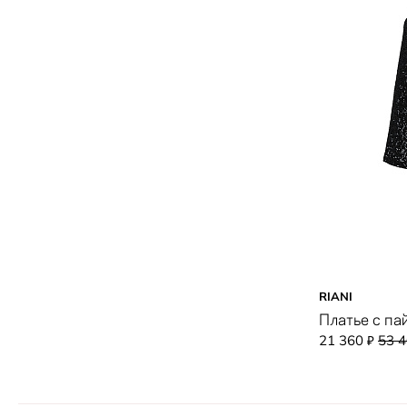
RIANI
Платье с па
21 360
53 
₽