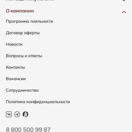
Одежда
Доставка и оплата
О компании
Сумки
Как оформить заказ
Программа лояльности
Аксессуары
Условия возвратов
Договор оферты
Распродажа
Таблица размеров
Новости
Подарочные сертификаты
Уход за одеждой
Вопросы и ответы
Контакты
Вакансии
Сотрудничество
Политика конфиденциальности
8 800 500 99 87