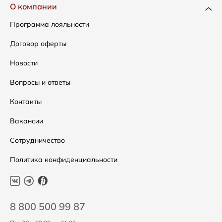
Одежда
Доставка и оплата
О компании
Сумки
Как оформить заказ
Программа лояльности
Аксессуары
Условия возвратов
Договор оферты
Распродажа
Таблица размеров
Новости
Подарочные сертификаты
Уход за одеждой
Вопросы и ответы
Контакты
Вакансии
Сотрудничество
Политика конфиденциальности
8 800 500 99 87