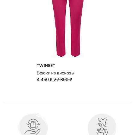
TWINSET
Брюки из вискозы
4 460
22 300
₽
₽