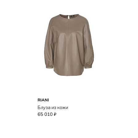
RIANI
Блуза из кожи
65 010
₽