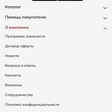
Каталог
Новинки
Помощь покупателю
Одежда
Доставка и оплата
О компании
Сумки
Как оформить заказ
Программа лояльности
Аксессуары
Условия возвратов
Договор оферты
Распродажа
Таблица размеров
Новости
Подарочные сертификаты
Уход за одеждой
Вопросы и ответы
Контакты
Вакансии
Сотрудничество
Политика конфиденциальности