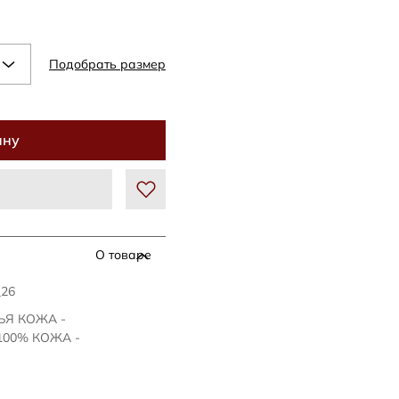
Подобрать размер
ину
О товаре
_26
ЧЬЯ КОЖА -
100% КОЖА -